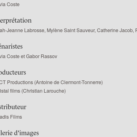
via Coste
terprétation
ah-Jeanne Labrosse, Mylène Saint Sauveur, Catherine Jacob, P
énaristes
via Coste et Gabor Rassov
oducteurs
T Productions (Antoine de Clermont-Tonnerre)
istal films (Christian Larouche)
stributeur
adis Films
lerie d'images