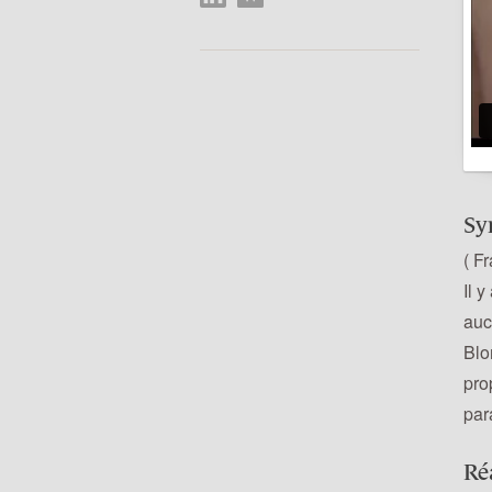
Sy
( F
Il 
auc
Blo
pro
par
Ré