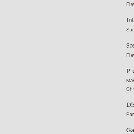
Fla
In
Sar
Sc
Fla
Pr
MAC
Chr
Di
Par
Ga