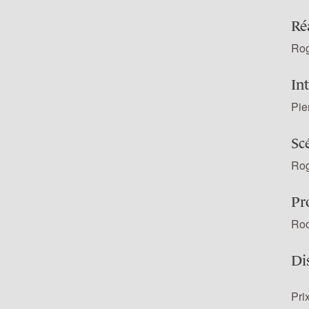
Ré
Rog
In
Pie
Sc
Rog
Pr
Roc
Di
Pri