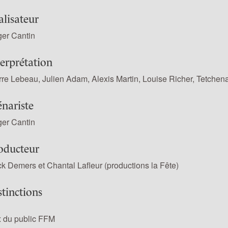
alisateur
er Cantin
terprétation
rre Lebeau, Julien Adam, Alexis Martin, Louise Richer, Tetchen
énariste
er Cantin
oducteur
k Demers et Chantal Lafleur (productions la Fête)
stinctions
x du public FFM