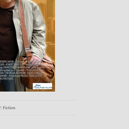
r
:
Fiction